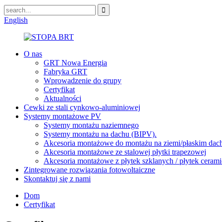
English
O nas
GRT Nowa Energia
Fabryka GRT
Wprowadzenie do grupy
Certyfikat
Aktualności
Cewki ze stali cynkowo-aluminiowej
Systemy montażowe PV
Systemy montażu naziemnego
Systemy montażu na dachu (BIPV).
Akcesoria montażowe do montażu na ziemi/płaskim dac
Akcesoria montażowe ze stalowej płytki trapezowej
Akcesoria montażowe z płytek szklanych / płytek ceram
Zintegrowane rozwiązania fotowoltaiczne
Skontaktuj się z nami
Dom
Certyfikat